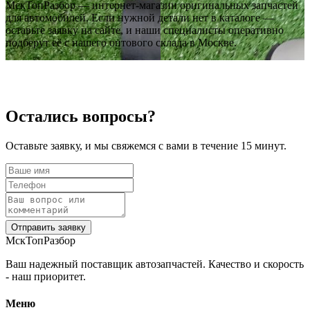
МскТопРазбор — интернет-магазин оригинальных запчастей
для автомобилей. Если нужной детали нет в каталоге —
оставьте заявку на сайте, и наши специалисты оперативно
подберут её с нашего оптового склада в Москве.
‹
›
‹
OEM: 8P4839916
›
OEM: 4F0837208B
Остались вопросы?
Оставьте заявку, и мы свяжемся с вами в течение 15 минут.
Отправить заявку
МскТопРазбор
‹
Ваш надежный поставщик автозапчастей. Качество и скорость
›
- наш приоритет.
OEM: 8E1837207, ZR80708,
80708, LT80708, AL80708,
601025031401P, 4B0839885
Меню