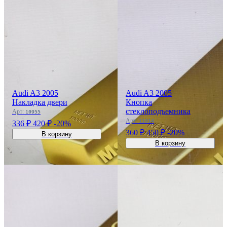
Audi A3 2005
Audi A3 2005
Накладка двери
Кнопка
стеклоподъемника
Арт:
10955
Арт:
11914
336 ₽
420 ₽
-20%
360 ₽
450 ₽
-20%
В корзину
В корзину