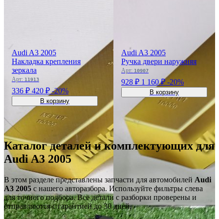
‹
›
OEM: 8P4839440B,
8P4839439B
Audi A3 2005
Audi A3 2005
Накладка крепления
Ручка двери наружняя
зеркала
Арт:
10907
Арт:
11913
928 ₽
1 160 ₽
-20%
‹
›
336 ₽
420 ₽
-20%
В корзину
OEM: 8P0955557, AP8P095
В корзину
GRA8P095
Каталог деталей и комплектующих для
Audi A3 2005
В этом разделе представлены запчасти для автомобилей
Audi
A3 2005
с нашего авторазбора. Используйте фильтры слева
для точного подбора. Все детали с разборки проверены и
отправляются с гарантией до 30 дней.