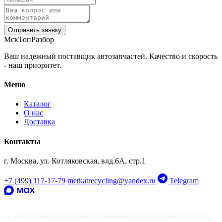
Отправить заявку
МскТопРазбор
‹
›
Ваш надежный поставщик автозапчастей. Качество и скорость
‹
›
OEM: 8W8867488,
- наш приоритет.
OEM: 8W8868065,
8W8868066
8W8867487
Меню
Каталог
О нас
Доставка
Контакты
г. Москва, ул. Котляковская, влд.6А, стр.1
+7 (499) 117-17-79
metkatrecycling@yandex.ru
Telegram