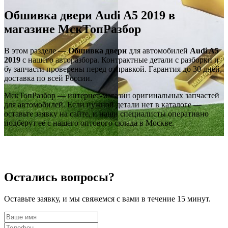
Обшивка двери Audi A5 2019 в
магазине МскТопРазбор
В этом разделе —
Обшивка двери
для автомобилей
Audi A5
2019
с нашего авторазбора. Контрактные детали с разборки и
бу запчасти проверены перед отправкой. Гарантия до 30 дней,
доставка по всей России.
МскТопРазбор — интернет-магазин оригинальных запчастей
для автомобилей. Если нужной детали нет в каталоге —
оставьте заявку на сайте, и наши специалисты оперативно
подберут её с нашего оптового склада в Москве.
Остались вопросы?
Оставьте заявку, и мы свяжемся с вами в течение 15 минут.