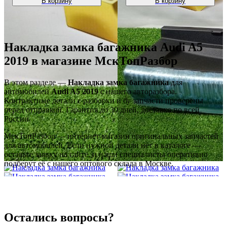
В корзину
В корзину
Накладка замка багажника Audi A5
2019 в магазине МскТопРазбор
В этом разделе —
Накладка замка багажника
для
автомобилей
Audi A5 2019
с нашего авторазбора.
Контрактные детали с разборки и бу запчасти проверены
перед отправкой. Гарантия до 30 дней, доставка по всей
России.
МскТопРазбор — интернет-магазин оригинальных запчастей
для автомобилей. Если нужной детали нет в каталоге —
оставьте заявку на сайте, и наши специалисты оперативно
подберут её с нашего оптового склада в Москве.
Остались вопросы?