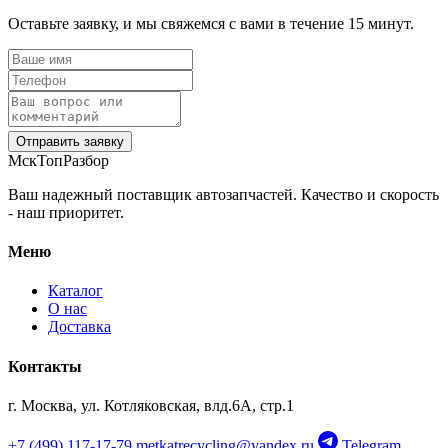
Оставьте заявку, и мы свяжемся с вами в течение 15 минут.
‹
›
OEM: 8W8827520
‹
›
OEM: 8W8864513C
Отправить заявку
МскТопРазбор
Ваш надежный поставщик автозапчастей. Качество и скорость
- наш приоритет.
Меню
Каталог
О нас
Доставка
Контакты
г. Москва, ул. Котляковская, влд.6А, стр.1
+7 (499) 117-17-79
metkatrecycling@yandex.ru
Telegram