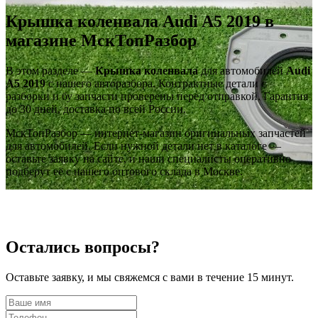
Крышка коленвала Audi A5 2019 в
магазине МскТопРазбор
В этом разделе —
Крышка коленвала
для автомобилей
Audi
A5 2019
с нашего авторазбора. Контрактные детали с
разборки и бу запчасти проверены перед отправкой. Гарантия
до 30 дней, доставка по всей России.
МскТопРазбор — интернет-магазин оригинальных запчастей
для автомобилей. Если нужной детали нет в каталоге —
оставьте заявку на сайте, и наши специалисты оперативно
подберут её с нашего оптового склада в Москве.
Остались вопросы?
‹
›
OEM: 06H103171F
Оставьте заявку, и мы свяжемся с вами в течение 15 минут.