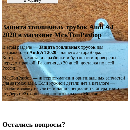
В корзину
Защита топливных трубок Audi A4
2020 в магазине МскТопРазбор
В этом разделе —
Защита топливных трубок
для
автомобилей
Audi A4 2020
с нашего авторазбора.
Контрактные детали с разборки и бу запчасти проверены
перед отправкой. Гарантия до 30 дней, доставка по всей
России.
МскТопРазбор — интернет-магазин оригинальных запчастей
для автомобилей. Если нужной детали нет в каталоге —
оставьте заявку на сайте, и наши специалисты оперативно
подберут её с нашего оптового склада в Москве.
Остались вопросы?