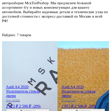
авторазборке МскТопРазбор. Мы предлагаем большой
ассортимент б/у и новых комплектующих для вашего
автомобиля. Выбирайте надежные детали и технические узлы по
доступной стоимости с экспресс-доставкой по Москве и всей
РФ!
Найдено: 7 товаров
Audi A4 2020
Audi A4 2020
Уплотнитель стекла
Уплотнитель стекла
двери
двери
Арт:
Арт:
57255
57176
2 072 ₽
2 590 ₽
-20%
2 072 ₽
2 590 ₽
-20%