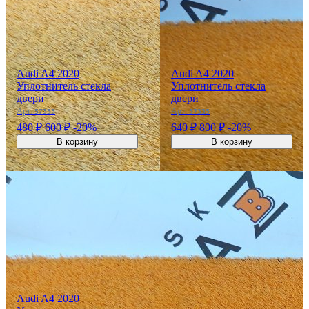
Audi A4 2020
Audi A4 2020
Уплотнитель стекла
Уплотнитель стекла
двери
двери
Арт:
Арт:
57333
57335
480 ₽
600 ₽
-20%
640 ₽
800 ₽
-20%
В корзину
В корзину
‹
›
‹
›
OEM: 8W0837431
OEM: 8W5839432
Audi A4 2020