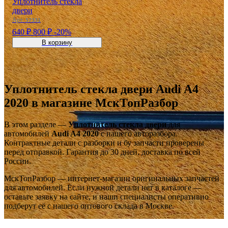
Уплотнитель стекла
двери
Арт:
57331
640 ₽
800 ₽
-20%
В корзину
Уплотнитель стекла двери Audi A4
2020 в магазине МскТопРазбор
В этом разделе —
Уплотнитель стекла двери
для
‹
›
‹
›
автомобилей
Audi A4 2020
с нашего авторазбора.
OEM: 8W5839431,
OEM: 8W0839479
Контрактные детали с разборки и бу запчасти проверены
8W5839431C
перед отправкой. Гарантия до 30 дней, доставка по всей
России.
МскТопРазбор — интернет-магазин оригинальных запчастей
для автомобилей. Если нужной детали нет в каталоге —
оставьте заявку на сайте, и наши специалисты оперативно
подберут её с нашего оптового склада в Москве.