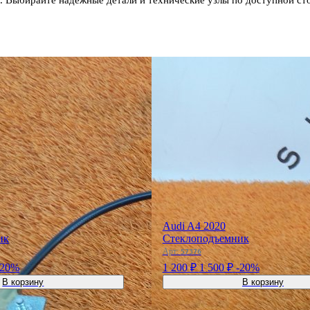
Audi A4 2020
ик
Стеклоподъемник
Арт:
57376
-20%
1 200 ₽
1 500 ₽
-20%
В корзину
В корзину