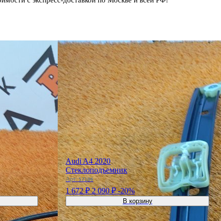
Audi A4 2020
Стеклоподъемник
Арт:
57106
1 672 ₽
2 090 ₽
-20%
В корзину