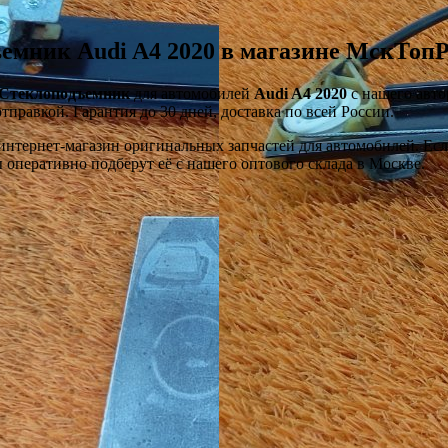
емник Audi A4 2020 в магазине МскТопР
Стеклоподъемник
для автомобилей
Audi A4 2020
с нашего авто
тправкой. Гарантия до 30 дней, доставка по всей России.
тернет-магазин оригинальных запчастей для автомобилей. Если 
оперативно подберут её с нашего оптового склада в Москве.