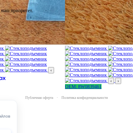
 наш приоритет.
‹
‹
›
OEM: 8W0839461
Публичная оферта
·
Политика конфиденциальности
айлов