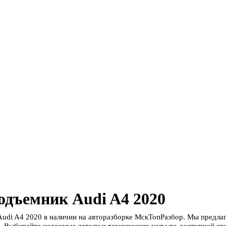
одъемник Audi A4 2020
udi A4 2020 в наличии на авторазборке МскТопРазбор. Мы предла
. Выбирайте надежные детали и технические узлы по доступной сто