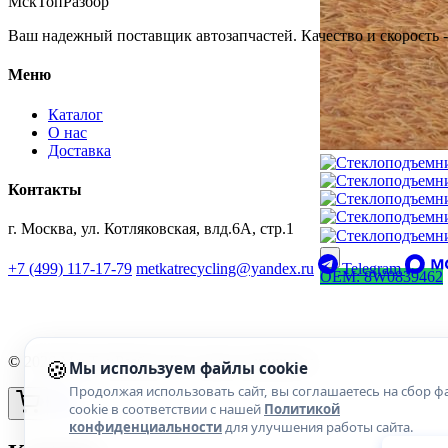
МскТопРазбор
Ваш надежный поставщик автозапчастей. Качество и скорость -
Меню
Каталог
О нас
Доставка
Контакты
г. Москва, ул. Котляковская, влд.6А, стр.1
›
+7 (499) 117-17-79
metkatrecycling@yandex.ru
Telegram
OEM: 8W0839462
🍪
© 2026 МскТопРазбор. Все права защищены.
Мы используем файлы cookie
Продолжая использовать сайт, вы соглашаетесь на сбор ф
cookie в соответствии с нашей
Политикой
конфиденциальности
для улучшения работы сайта.