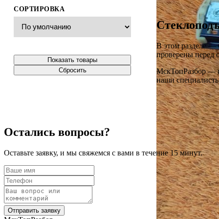
СОРТИРОВКА
Стеклоподъ
В этом разделе —
проверены перед о
Показать товары
Сбросить
МскТопРазбор — ин
наши специалисты 
Остались вопросы?
Оставьте заявку, и мы свяжемся с вами в течение 15 минут.
Отправить заявку