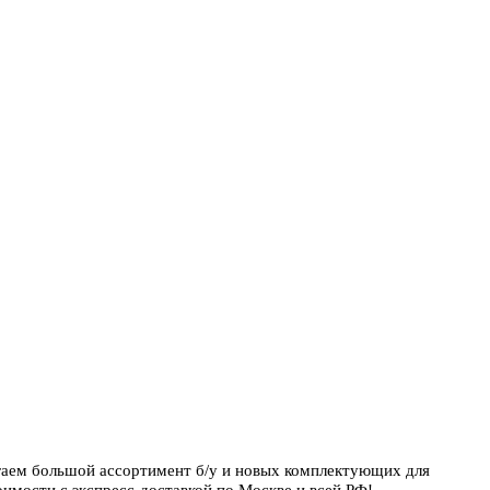
гаем большой ассортимент б/у и новых комплектующих для
имости с экспресс-доставкой по Москве и всей РФ!