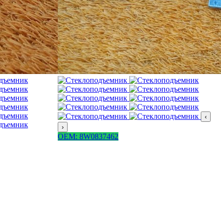
‹
›
OEM: 8W0837462