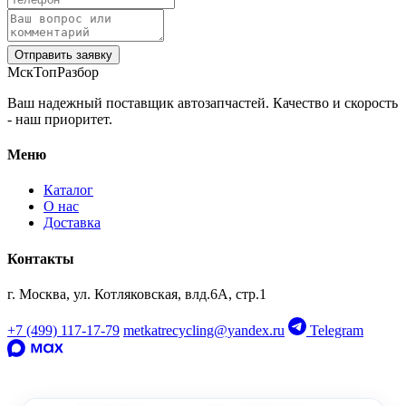
Отправить заявку
МскТопРазбор
Ваш надежный поставщик автозапчастей. Качество и скорость
- наш приоритет.
Меню
Каталог
О нас
Доставка
Контакты
‹
›
г. Москва, ул. Котляковская, влд.6А, стр.1
OEM: 8W5845205
+7 (499) 117-17-79
metkatrecycling@yandex.ru
Telegram