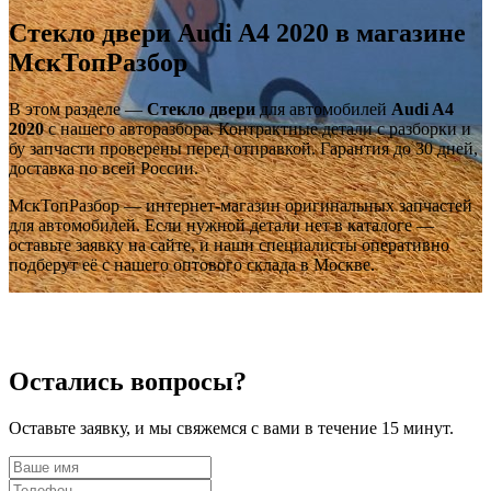
Стекло двери Audi A4 2020 в магазине
МскТопРазбор
В этом разделе —
Стекло двери
для автомобилей
Audi A4
2020
с нашего авторазбора. Контрактные детали с разборки и
бу запчасти проверены перед отправкой. Гарантия до 30 дней,
доставка по всей России.
МскТопРазбор — интернет-магазин оригинальных запчастей
для автомобилей. Если нужной детали нет в каталоге —
оставьте заявку на сайте, и наши специалисты оперативно
подберут её с нашего оптового склада в Москве.
Остались вопросы?
Оставьте заявку, и мы свяжемся с вами в течение 15 минут.