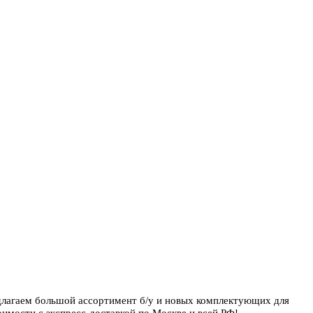
длагаем большой ассортимент б/у и новых комплектующих для
имости с экспресс-доставкой по Москве и всей РФ!