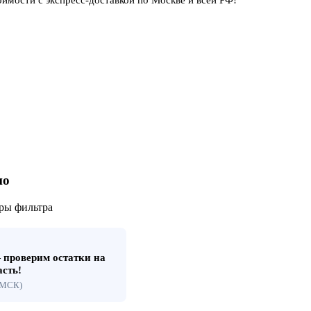
но
ры фильтра
проверим остатки на
асть!
 (МСК)