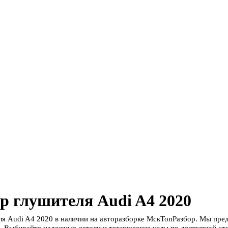
р глушителя Audi A4 2020
ля Audi A4 2020 в наличии на авторазборке МскТопРазбор. Мы пре
. Выбирайте надежные детали и технические узлы по доступной сто