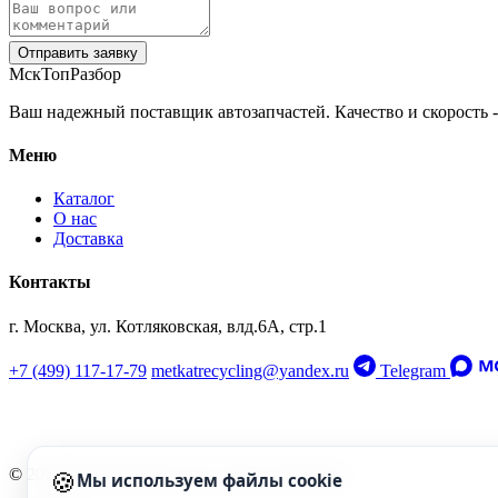
Отправить заявку
МскТопРазбор
Ваш надежный поставщик автозапчастей. Качество и скорость -
Меню
Каталог
О нас
Доставка
Контакты
г. Москва, ул. Котляковская, влд.6А, стр.1
+7 (499) 117-17-79
metkatrecycling@yandex.ru
Telegram
🍪
© 2026 МскТопРазбор. Все права защищены.
Мы используем файлы cookie