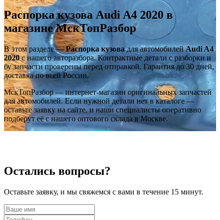
Распорка кузова Audi A4 2020 в
магазине МскТопРазбор
В этом разделе —
Распорка кузова
для автомобилей
Audi A4
2020
с нашего авторазбора. Контрактные детали с разборки и
бу запчасти проверены перед отправкой. Гарантия до 30 дней,
доставка по всей России.
МскТопРазбор — интернет-магазин оригинальных запчастей
для автомобилей. Если нужной детали нет в каталоге —
оставьте заявку на сайте, и наши специалисты оперативно
подберут её с нашего оптового склада в Москве.
Остались вопросы?
Оставьте заявку, и мы свяжемся с вами в течение 15 минут.