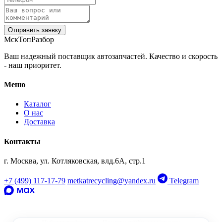
Отправить заявку
МскТопРазбор
Ваш надежный поставщик автозапчастей. Качество и скорость
- наш приоритет.
Меню
Каталог
О нас
Доставка
Контакты
г. Москва, ул. Котляковская, влд.6А, стр.1
‹
›
OEM: 8W0803183C
+7 (499) 117-17-79
metkatrecycling@yandex.ru
Telegram