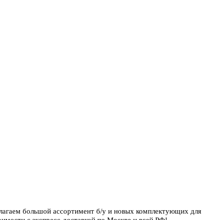
длагаем большой ассортимент б/у и новых комплектующих для
имости с экспресс-доставкой по Москве и всей РФ!