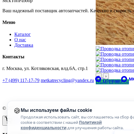
МскТопРазбор
Ваш надежный поставщик автозапчастей. Качество и скорость -
Меню
Каталог
О нас
Доставка
Контакты
г. Москва, ул. Котляковская, влд.6А, стр.1
‹
›
+7 (499) 117-17-79
metkatrecycling@yandex.ru
Telegram
OEM: EF085004
🍪
© 2026 МскТопРазбор. Все права защищены.
Мы используем файлы cookie
Продолжая использовать сайт, вы соглашаетесь на сбор ф
cookie в соответствии с нашей
Политикой
конфиденциальности
для улучшения работы сайта.