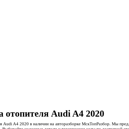
 отопителя Audi A4 2020
я Audi A4 2020 в наличии на авторазборке МскТопРазбор. Мы пре
. Выбирайте надежные детали и технические узлы по доступной сто