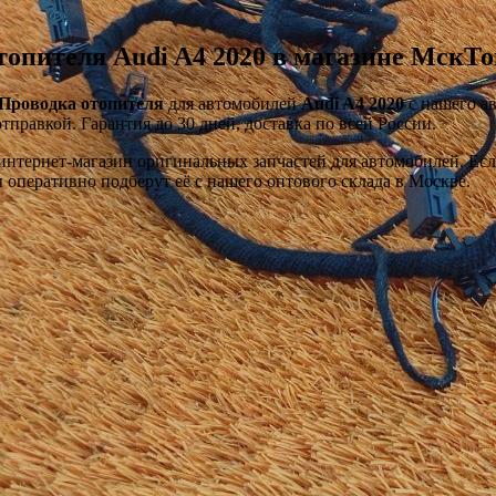
топителя Audi A4 2020 в магазине МскТ
Проводка отопителя
для автомобилей
Audi A4 2020
с нашего ав
тправкой. Гарантия до 30 дней, доставка по всей России.
тернет-магазин оригинальных запчастей для автомобилей. Если 
оперативно подберут её с нашего оптового склада в Москве.