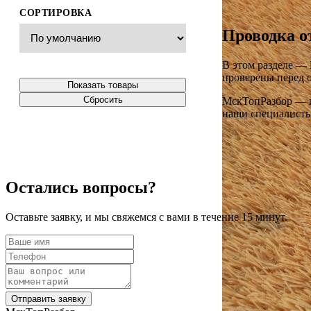
СОРТИРОВКА
Проводка о
В этом разделе —
проверены перед о
Показать товары
Сбросить
МскТопРазбор — ин
наши специалисты 
Остались вопросы?
Оставьте заявку, и мы свяжемся с вами в течение 15 минут.
Отправить заявку