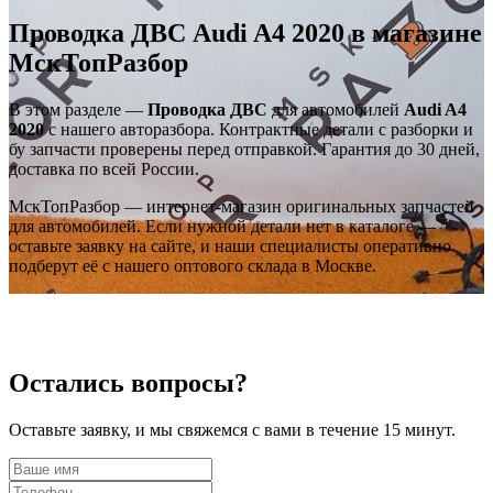
Проводка ДВС Audi A4 2020 в магазине
МскТопРазбор
В этом разделе —
Проводка ДВС
для автомобилей
Audi A4
2020
с нашего авторазбора. Контрактные детали с разборки и
бу запчасти проверены перед отправкой. Гарантия до 30 дней,
доставка по всей России.
МскТопРазбор — интернет-магазин оригинальных запчастей
для автомобилей. Если нужной детали нет в каталоге —
оставьте заявку на сайте, и наши специалисты оперативно
подберут её с нашего оптового склада в Москве.
Остались вопросы?
Оставьте заявку, и мы свяжемся с вами в течение 15 минут.