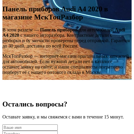
Панель приборов Audi A4 2020 в
магазине МскТопРазбор
В этом разделе —
Панель приборов
для автомобилей
Audi
A4 2020
с нашего авторазбора. Контрактные детали с
разборки и бу запчасти проверены перед отправкой. Гарантия
до 30 дней, доставка по всей России.
МскТопРазбор — интернет-магазин оригинальных запчастей
для автомобилей. Если нужной детали нет в каталоге —
оставьте заявку на сайте, и наши специалисты оперативно
подберут её с нашего оптового склада в Москве.
Остались вопросы?
Оставьте заявку, и мы свяжемся с вами в течение 15 минут.