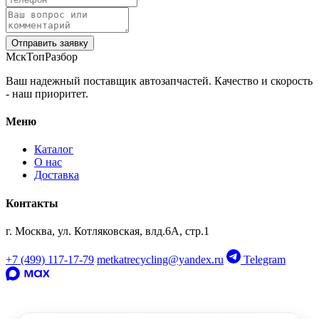
Отправить заявку
МскТопРазбор
Ваш надежный поставщик автозапчастей. Качество и скорость
- наш приоритет.
Меню
Каталог
О нас
Доставка
Контакты
г. Москва, ул. Котляковская, влд.6А, стр.1
‹
›
+7 (499) 117-17-79
metkatrecycling@yandex.ru
Telegram
OEM: 8W0253144F