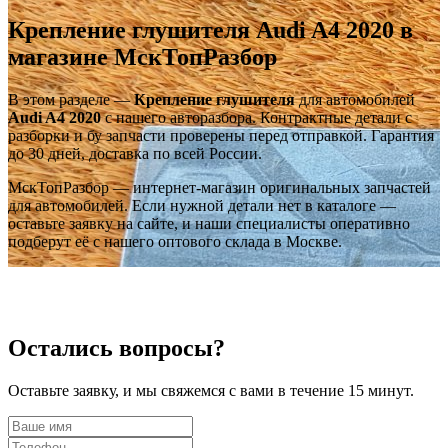
Крепление глушителя Audi A4 2020 в
магазине МскТопРазбор
В этом разделе —
Крепление глушителя
для автомобилей
Audi A4 2020
с нашего авторазбора. Контрактные детали с
разборки и бу запчасти проверены перед отправкой. Гарантия
до 30 дней, доставка по всей России.
МскТопРазбор — интернет-магазин оригинальных запчастей
для автомобилей. Если нужной детали нет в каталоге —
оставьте заявку на сайте, и наши специалисты оперативно
подберут её с нашего оптового склада в Москве.
Остались вопросы?
Оставьте заявку, и мы свяжемся с вами в течение 15 минут.