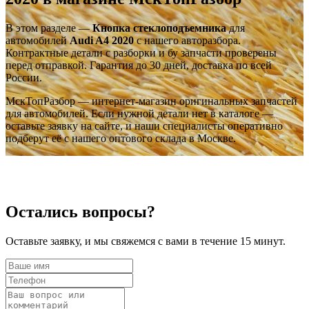
В этом разделе —
Кнопка стеклоподъемника
для
автомобилей
Audi A4 2020
с нашего авторазбора.
Контрактные детали с разборки и бу запчасти проверены
перед отправкой. Гарантия до 30 дней, доставка по всей
России.
МскТопРазбор — интернет-магазин оригинальных запчастей
для автомобилей. Если нужной детали нет в каталоге —
оставьте заявку на сайте, и наши специалисты оперативно
подберут её с нашего оптового склада в Москве.
Остались вопросы?
Оставьте заявку, и мы свяжемся с вами в течение 15 минут.
‹
›
‹
›
OEM: 4M0959855
OEM: 4M0959855