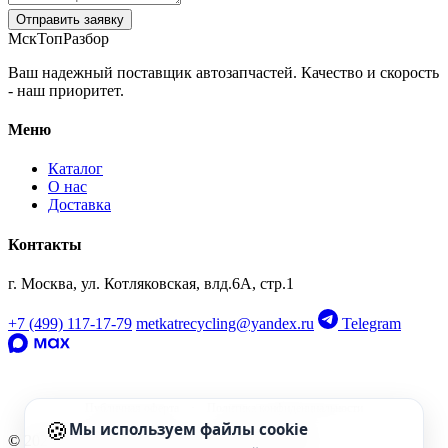
Отправить заявку
МскТопРазбор
Ваш надежный поставщик автозапчастей. Качество и скорость
- наш приоритет.
Меню
Каталог
О нас
Доставка
Контакты
‹
›
OEM: 4M0959855
г. Москва, ул. Котляковская, влд.6А, стр.1
+7 (499) 117-17-79
metkatrecycling@yandex.ru
Telegram
Публичная оферта
·
Политика конфиденциальности
🍪
Мы используем файлы cookie
© 2026 МскТопРазбор. Все права защищены.