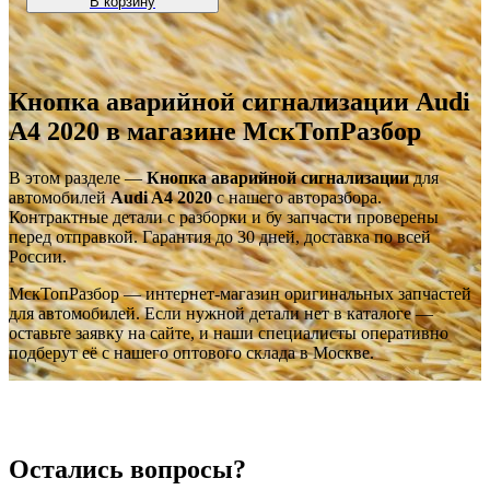
В корзину
Кнопка аварийной сигнализации Audi
A4 2020 в магазине МскТопРазбор
В этом разделе —
Кнопка аварийной сигнализации
для
автомобилей
Audi A4 2020
с нашего авторазбора.
Контрактные детали с разборки и бу запчасти проверены
перед отправкой. Гарантия до 30 дней, доставка по всей
России.
МскТопРазбор — интернет-магазин оригинальных запчастей
для автомобилей. Если нужной детали нет в каталоге —
оставьте заявку на сайте, и наши специалисты оперативно
подберут её с нашего оптового склада в Москве.
Остались вопросы?