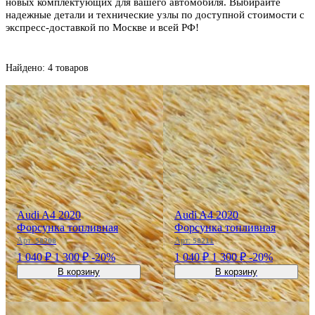
новых комплектующих для вашего автомобиля. Выбирайте
надежные детали и технические узлы по доступной стоимости с
экспресс-доставкой по Москве и всей РФ!
Найдено: 4 товаров
Audi A4 2020
Audi A4 2020
Форсунка топливная
Форсунка топливная
Арт:
Арт:
58208
58211
1 040 ₽
1 300 ₽
-20%
1 040 ₽
1 300 ₽
-20%
В корзину
В корзину