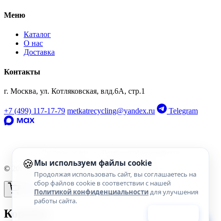
Меню
Каталог
О нас
Доставка
Контакты
г. Москва, ул. Котляковская, влд.6А, стр.1
‹
›
‹
›
OEM: 06G906036AK
OEM: 06G906036AK
+7 (499) 117-17-79
metkatrecycling@yandex.ru
Telegram
Публичная оферта
·
Политика конфиденциальности
🍪
Мы используем файлы cookie
© 2026 МскТопРазбор. Все права защищены.
Продолжая использовать сайт, вы соглашаетесь на
сбор файлов cookie в соответствии с нашей
Политикой конфиденциальности
для улучшения
работы сайта.
Корзина
Принять