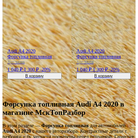
Audi A4 2020
Audi A4 2020
Форсунка топливная
Форсунка топливная
Арт:
Арт:
58209
58210
1 040 ₽
1 300 ₽
-20%
1 040 ₽
1 300 ₽
-20%
В корзину
В корзину
Форсунка топливная Audi A4 2020 в
магазине МскТопРазбор
В этом разделе —
Форсунка топливная
для автомобилей
Audi A4 2020
с нашего авторазбора. Контрактные детали с
разборки и бу запчасти проверены перед отправкой. Гарантия