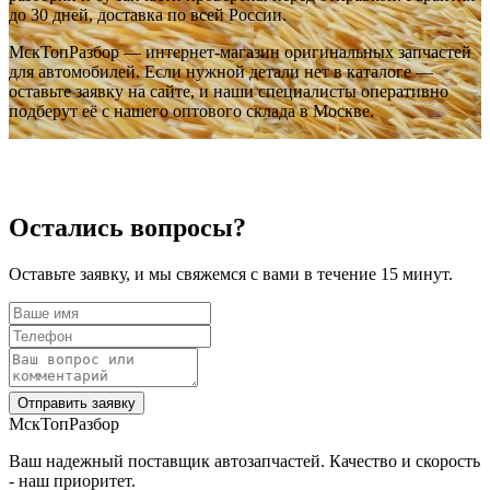
до 30 дней, доставка по всей России.
МскТопРазбор — интернет-магазин оригинальных запчастей
для автомобилей. Если нужной детали нет в каталоге —
оставьте заявку на сайте, и наши специалисты оперативно
подберут её с нашего оптового склада в Москве.
Остались вопросы?
Оставьте заявку, и мы свяжемся с вами в течение 15 минут.
‹
›
‹
›
OEM: 06G906036AK
OEM: 06G906036AK
Отправить заявку
МскТопРазбор
Ваш надежный поставщик автозапчастей. Качество и скорость
- наш приоритет.