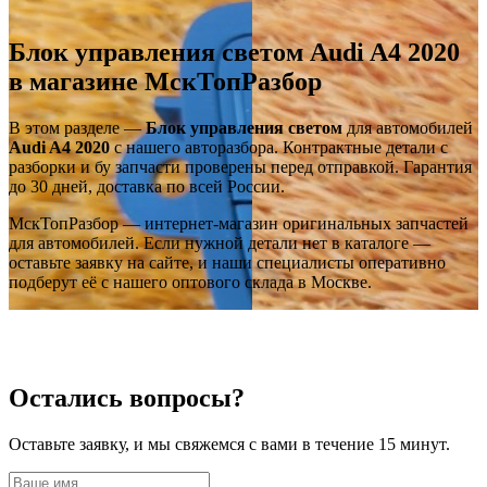
Блок управления светом Audi A4 2020
в магазине МскТопРазбор
В этом разделе —
Блок управления светом
для автомобилей
Audi A4 2020
с нашего авторазбора. Контрактные детали с
разборки и бу запчасти проверены перед отправкой. Гарантия
до 30 дней, доставка по всей России.
МскТопРазбор — интернет-магазин оригинальных запчастей
для автомобилей. Если нужной детали нет в каталоге —
оставьте заявку на сайте, и наши специалисты оперативно
подберут её с нашего оптового склада в Москве.
Остались вопросы?
Оставьте заявку, и мы свяжемся с вами в течение 15 минут.