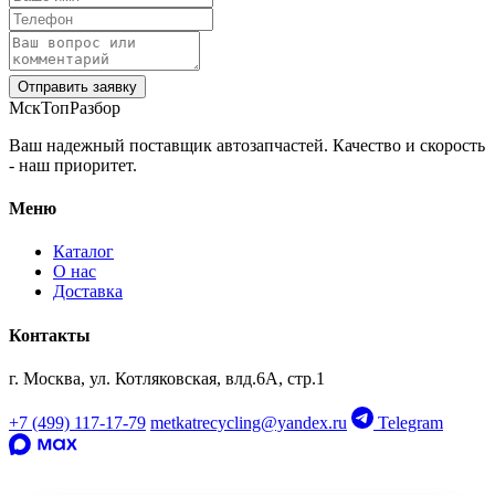
Отправить заявку
МскТопРазбор
Ваш надежный поставщик автозапчастей. Качество и скорость
- наш приоритет.
Меню
Каталог
О нас
Доставка
Контакты
г. Москва, ул. Котляковская, влд.6А, стр.1
‹
+7 (499) 117-17-79
metkatrecycling@yandex.ru
Telegram
›
OEM: 4M0941531
‹