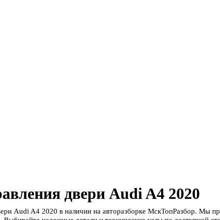
авления двери Audi A4 2020
вери Audi A4 2020 в наличии на авторазборке МскТопРазбор. Мы п
. Выбирайте надежные детали и технические узлы по доступной сто