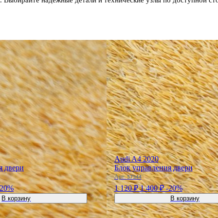
Audi A4 2020
я двери
Блок управления двери
Арт:
57344
-20%
1 120 ₽
1 400 ₽
-20%
В корзину
В корзину