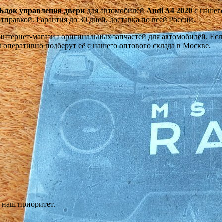
Блок управления двери
для автомобилей
Audi A4 2020
с нашего
тправкой. Гарантия до 30 дней, доставка по всей России.
тернет-магазин оригинальных запчастей для автомобилей. Если 
оперативно подберут её с нашего оптового склада в Москве.
‹
›
‹
›
OEM: 4M0959795M, 4M0959795J
, 4M0959795J
 наш приоритет.