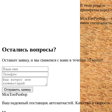
В этом разделе —
проверены перед о
МскТопРазбор — ин
наши специалисты 
Остались вопросы?
Оставьте заявку, и мы свяжемся с вами в течение 15 минут.
OEM: 4M0959795M
Отправить заявку
МскТопРазбор
Ваш надежный поставщик автозапчастей. Качество и скорость -