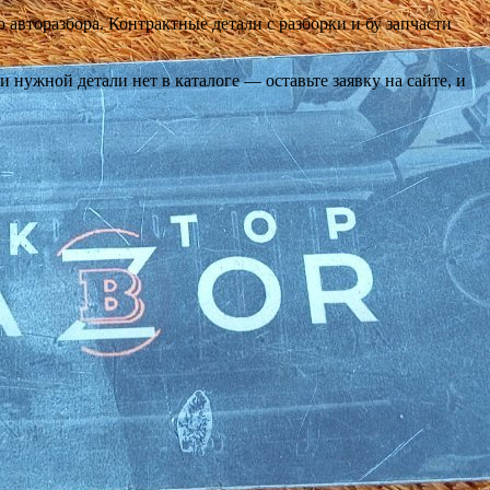
 авторазбора. Контрактные детали с разборки и бу запчасти
нужной детали нет в каталоге — оставьте заявку на сайте, и
‹
›
OEM: 4M0959792M