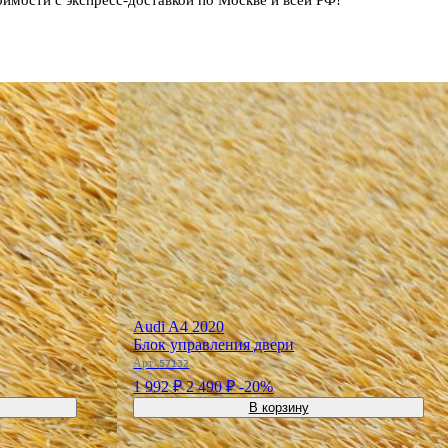
Audi A4 2020
Блок управления двери
Арт:
57132
1 992 ₽
2 490 ₽
-20%
В корзину