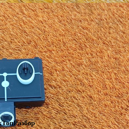
скТопРазбор