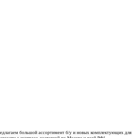
редлагаем большой ассортимент б/у и новых комплектующих для
имости с экспресс-доставкой по Москве и всей РФ!