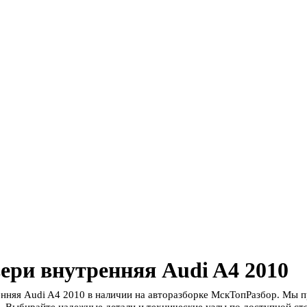
ери внутренняя Audi A4 2010
енняя Audi A4 2010 в наличии на авторазборке МскТопРазбор. Мы 
. Выбирайте надежные детали и технические узлы по доступной сто