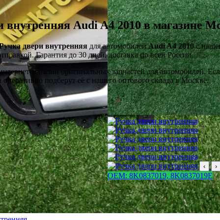
и внутренняя Audi A4 2010 в магазине 
Ручка двери внутренняя
для автомобилей
Audi A4 2010
с нашег
тправкой. Гарантия до 30 дней, доставка по всей России.
тернет-магазин оригинальных запчастей для автомобилей. Если 
оперативно подберут её с нашего оптового склада в Москве.
‹
›
OEM: 8K0837019, 8K0837019E