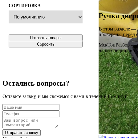
СОРТИРОВКА
Ручка двер
В этом разделе —
проверены перед о
Показать товары
Сбросить
МскТопРазбор — ин
наши специалисты 
Остались вопросы?
Оставьте заявку, и мы свяжемся с вами в течение 15 минут.
Отправить заявку