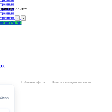
 наш приоритет.
‹
›
 8K0837019E
Публичная оферта
·
Политика конфиденциальности
айлов