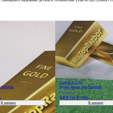
Audi A4 2010
утренняя
Ручка двери внутренняя
Арт:
10788
%
568 ₽
710 ₽
-20%
В корзину
В корзину