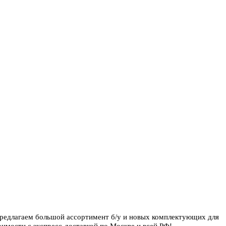
предлагаем большой ассортимент б/у и новых комплектующих для
имости с экспресс-доставкой по Москве и всей РФ!