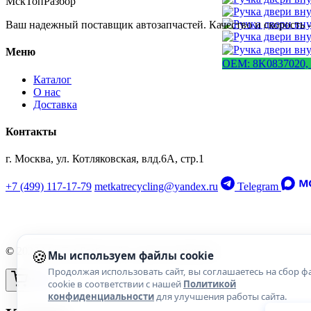
МскТопРазбор
Ваш надежный поставщик автозапчастей. Качество и скорость -
Меню
OEM: 8K0837020,
Каталог
О нас
Доставка
Контакты
г. Москва, ул. Котляковская, влд.6А, стр.1
+7 (499) 117-17-79
metkatrecycling@yandex.ru
Telegram
🍪
© 2026 МскТопРазбор. Все права защищены.
Мы используем файлы cookie
Продолжая использовать сайт, вы соглашаетесь на сбор ф
cookie в соответствии с нашей
Политикой
конфиденциальности
для улучшения работы сайта.