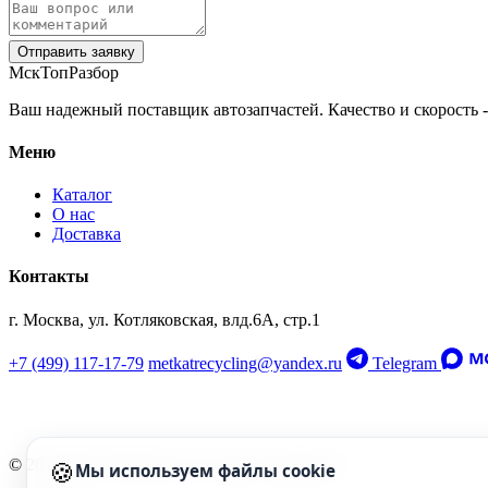
Отправить заявку
МскТопРазбор
Ваш надежный поставщик автозапчастей. Качество и скорость -
Меню
Каталог
О нас
Доставка
Контакты
г. Москва, ул. Котляковская, влд.6А, стр.1
+7 (499) 117-17-79
metkatrecycling@yandex.ru
Telegram
🍪
© 2026 МскТопРазбор. Все права защищены.
Мы используем файлы cookie