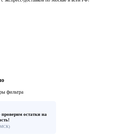
но
ры фильтра
проверим остатки на
асть!
 (МСК)