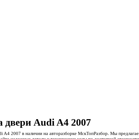
 двери Audi A4 2007
i A4 2007 в наличии на авторазборке МскТопРазбор. Мы предлага
айте надежные детали и технические узлы по доступной стоимости 