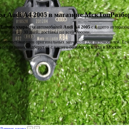
ра Audi A4 2005 в магазине МскТопРазбо
Датчик удара
для автомобилей
Audi A4 2005
с нашего авторазбо
Гарантия до 30 дней, доставка по всей России.
тернет-магазин оригинальных запчастей для автомобилей. Если 
оперативно подберут её с нашего оптового склада в Москве.