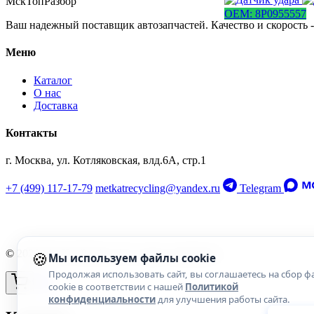
МскТопРазбор
OEM: 8P0955557
Ваш надежный поставщик автозапчастей. Качество и скорость -
Меню
Каталог
О нас
Доставка
Контакты
г. Москва, ул. Котляковская, влд.6А, стр.1
+7 (499) 117-17-79
metkatrecycling@yandex.ru
Telegram
🍪
© 2026 МскТопРазбор. Все права защищены.
Мы используем файлы cookie
Продолжая использовать сайт, вы соглашаетесь на сбор ф
cookie в соответствии с нашей
Политикой
конфиденциальности
для улучшения работы сайта.