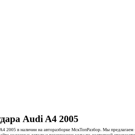
дара Audi A4 2005
 A4 2005 в наличии на авторазборке МскТопРазбор. Мы предлагаем
айте надежные детали и технические узлы по доступной стоимости 