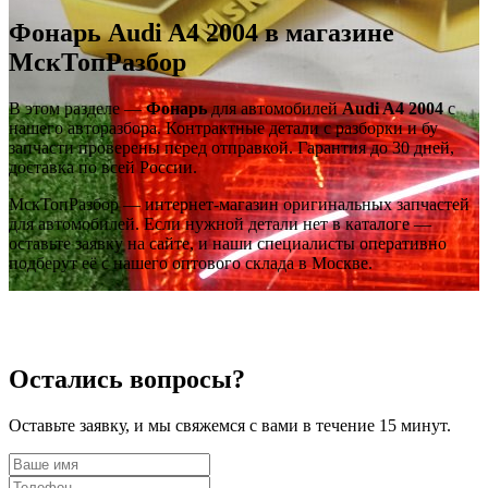
Фонарь Audi A4 2004 в магазине
МскТопРазбор
В этом разделе —
Фонарь
для автомобилей
Audi A4 2004
с
нашего авторазбора. Контрактные детали с разборки и бу
запчасти проверены перед отправкой. Гарантия до 30 дней,
доставка по всей России.
МскТопРазбор — интернет-магазин оригинальных запчастей
для автомобилей. Если нужной детали нет в каталоге —
оставьте заявку на сайте, и наши специалисты оперативно
подберут её с нашего оптового склада в Москве.
Остались вопросы?
Оставьте заявку, и мы свяжемся с вами в течение 15 минут.