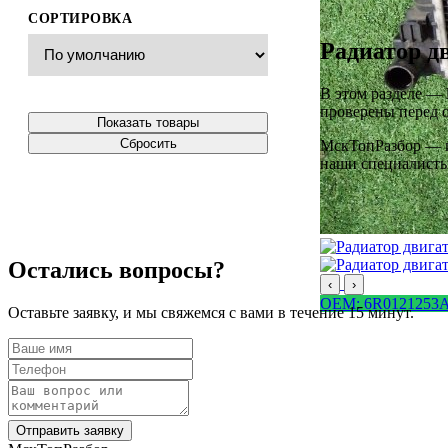
СОРТИРОВКА
Радиатор д
В этом разделе —
проверены перед о
Показать товары
Сбросить
МскТопРазбор — ин
наши специалисты 
Остались вопросы?
‹
›
OEM: 6R0121253
Оставьте заявку, и мы свяжемся с вами в течение 15 минут.
Отправить заявку