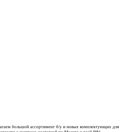
лагаем большой ассортимент б/у и новых комплектующих для
имости с экспресс-доставкой по Москве и всей РФ!