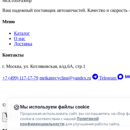
МскТопРазбор
Ваш надежный поставщик автозапчастей. Качество и скорость -
Меню
Каталог
О нас
Доставка
Контакты
г. Москва, ул. Котляковская, влд.6А, стр.1
+7 (499) 117-17-79
metkatrecycling@yandex.ru
Telegram
🍪
© 2026 МскТопРазбор. Все права защищены.
Мы используем файлы cookie
Продолжая использовать сайт, вы соглашаетесь на сбор ф
cookie в соответствии с нашей
Политикой
конфиденциальности
для улучшения работы сайта.