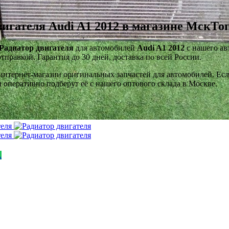
вигателя Audi A1 2012 в магазине МскТо
Радиатор двигателя
для автомобилей
Audi A1 2012
с нашего ав
тправкой. Гарантия до 30 дней, доставка по всей России.
тернет-магазин оригинальных запчастей для автомобилей. Если 
оперативно подберут её с нашего оптового склада в Москве.
A