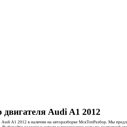
 двигателя Audi A1 2012
я Audi A1 2012 в наличии на авторазборке МскТопРазбор. Мы пред
. Выбирайте надежные детали и технические узлы по доступной сто