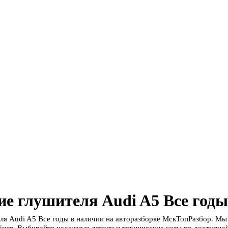
е глушителя Audi A5 Все годы
ля Audi A5 Все годы в наличии на авторазборке МскТопРазбор. М
биля. Выбирайте надежные детали и технические узлы по доступной