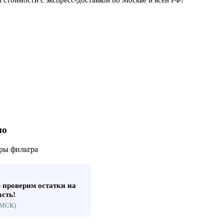
но
ры фильтра
проверим остатки на
асть!
 (МСК)