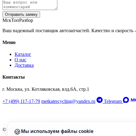
Отправить заявку
МскТопРазбор
Ваш надежный поставщик автозапчастей. Качество и скорость -
Меню
Каталог
О нас
Доставка
Контакты
г. Москва, ул. Котляковская, влд.6А, стр.1
+7 (499) 117-17-79
metkatrecycling@yandex.ru
Telegram
🍪
© 2026 МскТопРазбор. Все права защищены.
Мы используем файлы cookie