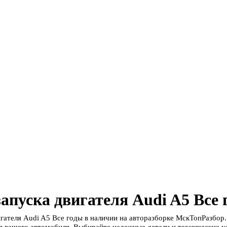
апуска двигателя Audi A5 Все 
игателя Audi A5 Все годы в наличии на авторазборке МскТопРазбор
 вашего автомобиля. Выбирайте надежные детали и технические уз