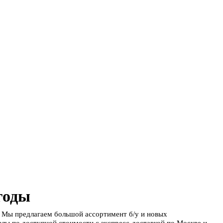
годы
. Мы предлагаем большой ассортимент б/у и новых
лы по доступной стоимости с экспресс-доставкой по Москве и