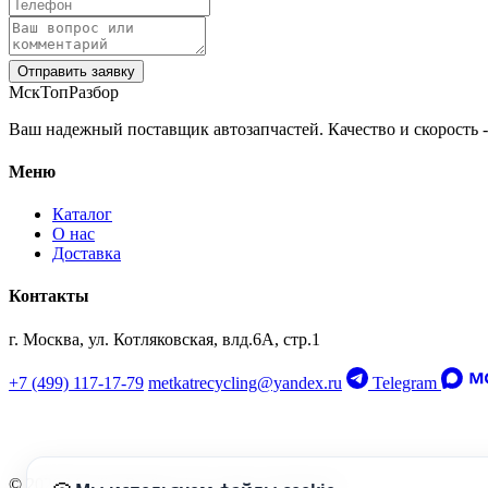
Отправить заявку
МскТопРазбор
Ваш надежный поставщик автозапчастей. Качество и скорость -
Меню
Каталог
О нас
Доставка
Контакты
г. Москва, ул. Котляковская, влд.6А, стр.1
+7 (499) 117-17-79
metkatrecycling@yandex.ru
Telegram
© 2026 МскТопРазбор. Все права защищены.