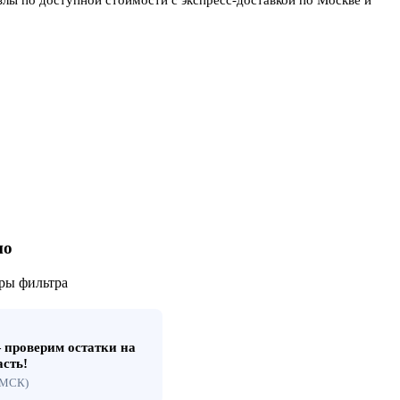
но
ры фильтра
проверим остатки на
асть!
 (МСК)