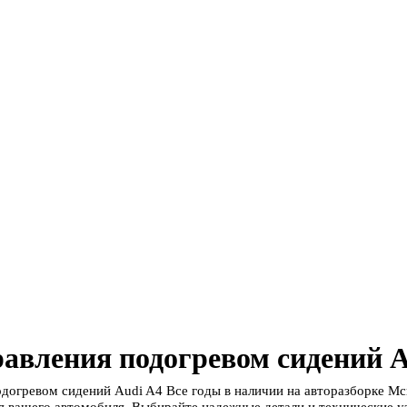
авления подогревом сидений A
одогревом сидений Audi A4 Все годы в наличии на авторазборке М
 вашего автомобиля. Выбирайте надежные детали и технические уз