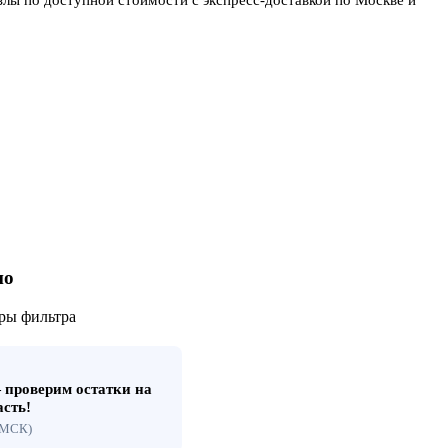
но
ры фильтра
проверим остатки на
асть!
 (МСК)