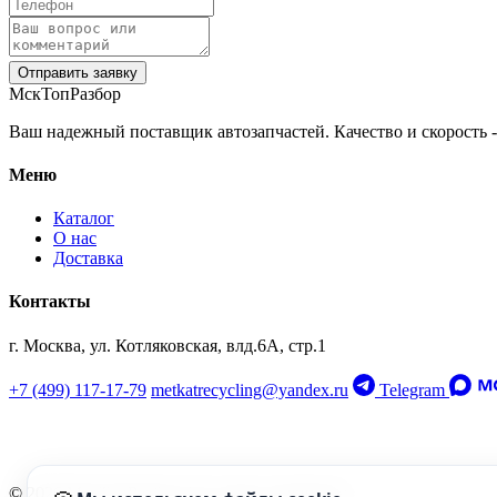
Отправить заявку
МскТопРазбор
Ваш надежный поставщик автозапчастей. Качество и скорость -
Меню
Каталог
О нас
Доставка
Контакты
г. Москва, ул. Котляковская, влд.6А, стр.1
+7 (499) 117-17-79
metkatrecycling@yandex.ru
Telegram
© 2026 МскТопРазбор. Все права защищены.