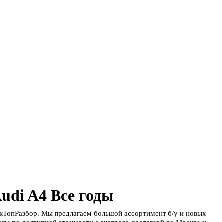
udi A4 Все годы
скТопРазбор. Мы предлагаем большой ассортимент б/у и новых
лы по доступной стоимости с экспресс-доставкой по Москве и