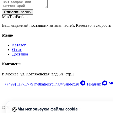
Отправить заявку
МскТопРазбор
Ваш надежный поставщик автозапчастей. Качество и скорость -
Меню
Каталог
О нас
Доставка
Контакты
г. Москва, ул. Котляковская, влд.6А, стр.1
+7 (499) 117-17-79
metkatrecycling@yandex.ru
Telegram
🍪
© 2026 МскТопРазбор. Все права защищены.
Мы используем файлы cookie