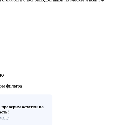
но
ры фильтра
проверим остатки на
асть!
 (МСК)