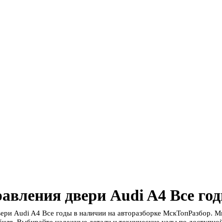
авления двери Audi A4 Все го
вери Audi A4 Все годы в наличии на авторазборке МскТопРазбор. 
биля. Выбирайте надежные детали и технические узлы по доступной