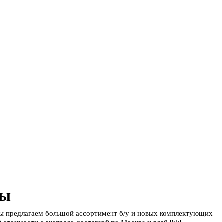
ды
Мы предлагаем большой ассортимент б/у и новых комплектующих
 стоимости с экспресс-доставкой по Москве и всей РФ!