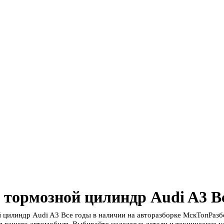
 тормозной цилиндр Audi A3 В
 цилиндр Audi A3 Все годы в наличии на авторазборке МскТопРазб
 вашего автомобиля. Выбирайте надежные детали и технические уз