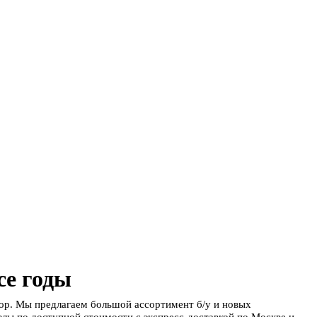
се годы
ор. Мы предлагаем большой ассортимент б/у и новых
лы по доступной стоимости с экспресс-доставкой по Москве и