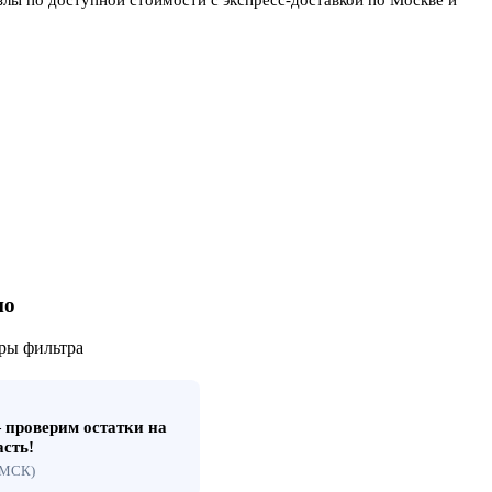
но
ры фильтра
проверим остатки на
асть!
 (МСК)