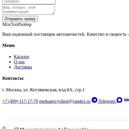
Отправить заявку
МскТопРазбор
Ваш надежный поставщик автозапчастей. Качество и скорость -
Меню
Каталог
О нас
Доставка
Контакты
г. Москва, ул. Котляковская, влд.6А, стр.1
+7 (499) 117-17-79
metkatrecycling@yandex.ru
Telegram
© 2026 МскТопРазбор. Все права защищены.